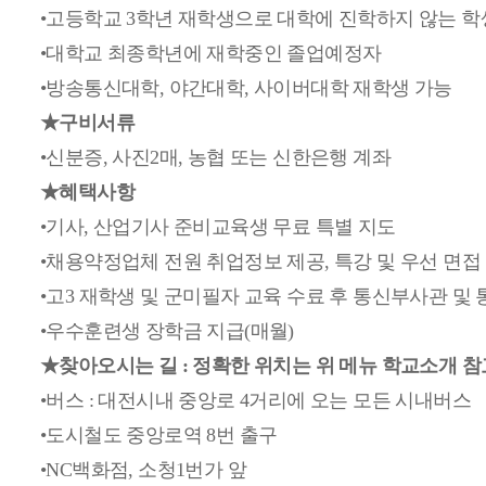
•고등학교 3학년 재학생으로 대학에 진학하지 않는 학
•대학교 최종학년에 재학중인 졸업예정자
•방송통신대학, 야간대학, 사이버대학 재학생 가능
★구비서류
•신분증, 사진2매, 농협 또는 신한은행 계좌
★혜택사항
•기사, 산업기사 준비교육생 무료 특별 지도
•채용약정업체 전원 취업정보 제공, 특강 및 우선 면접
•고3 재학생 및 군미필자 교육 수료 후 통신부사관 및
•우수훈련생 장학금 지급(매월)
★찾아오시는 길 : 정확한 위치는 위 메뉴 학교소개 참
•버스 : 대전시내 중앙로 4거리에 오는 모든 시내버스
•도시철도 중앙로역 8번 출구
•NC백화점, 소청1번가 앞