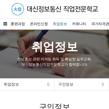
소개
훈련과정
온라인신청
취업정보
커뮤니티
국가자격
취업정보
정보통신 관련 자격등 취득 및 확실한 실무교육,
대신정보통신직업전문학교가 함께합니다.
취업정보
구인정보
구인정보