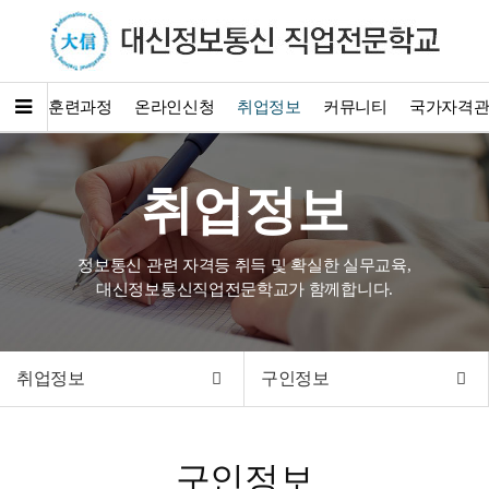
소개
훈련과정
온라인신청
취업정보
커뮤니티
국가자격
취업정보
정보통신 관련 자격등 취득 및 확실한 실무교육,
대신정보통신직업전문학교가 함께합니다.
취업정보
구인정보
구인정보