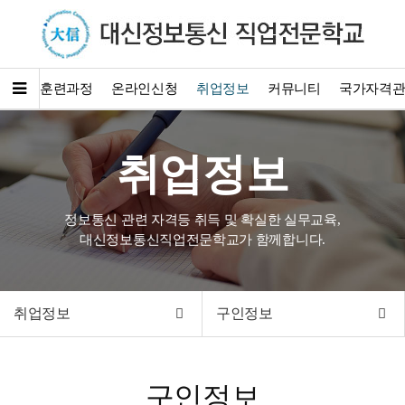
소개
훈련과정
온라인신청
취업정보
커뮤니티
국가자격
취업정보
정보통신 관련 자격등 취득 및 확실한 실무교육,
대신정보통신직업전문학교가 함께합니다.
취업정보
구인정보
구인정보