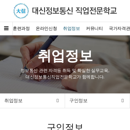
소개
훈련과정
온라인신청
취업정보
커뮤니티
국가자격
취업정보
정보통신 관련 자격등 취득 및 확실한 실무교육,
대신정보통신직업전문학교가 함께합니다.
취업정보
구인정보
구인정보