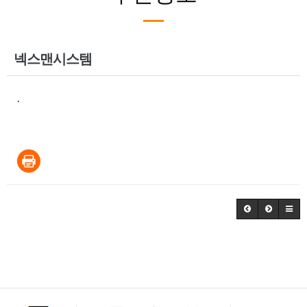
넥스맨시스템
.