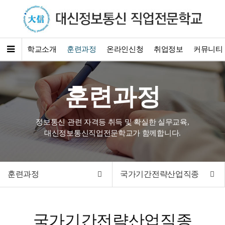
학교소개
훈련과정
온라인신청
취업정보
커뮤니티
훈련과정
정보통신 관련 자격등 취득 및 확실한 실무교육,
대신정보통신직업전문학교가 함께합니다.
훈련과정
국가기간전략산업직종
국가기간전략산업직종