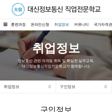
소개
훈련과정
온라인신청
취업정보
커뮤니티
국가자격
취업정보
정보통신 관련 자격등 취득 및 확실한 실무교육,
대신정보통신직업전문학교가 함께합니다.
취업정보
구인정보
구인정보