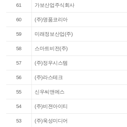
61
가보산업주식회사
60
(주)명품코리아
59
미래정보산업(주)
58
스마트비전(주)
57
(주)정우시스템
56
(주)라스테크
55
신우씨앤에스
54
(주)비젼아이티
53
(주)욱성미디어