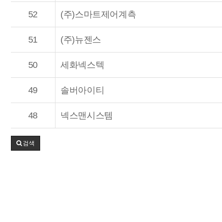
52
(주)스마트제어계측
51
(주)뉴젠스
50
세화넥스텍
49
솔버아이티
48
넥스맨시스템
검색